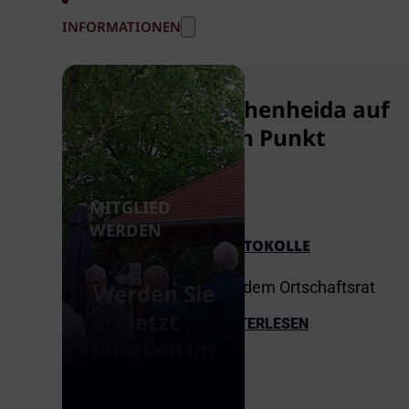
INFORMATIONEN
Hohenheida auf
den Punkt
MITGLIED
WERDEN
PROTOKOLLE
aus dem Ortschaftsrat
Werden Sie
jetzt
WEITERLESEN
Mitglied im
Bügerverein
Hohenheida