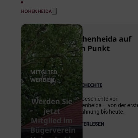
HOHENHEIDA
Hohenheida auf
den Punkt
MITGLIED
WERDEN
GESCHICHTE
Die Geschichte von
Werden Sie
Hohenheida – von der erst
jetzt
Erwähnung bis heute.
Mitglied im
WEITERLESEN
Bügerverein