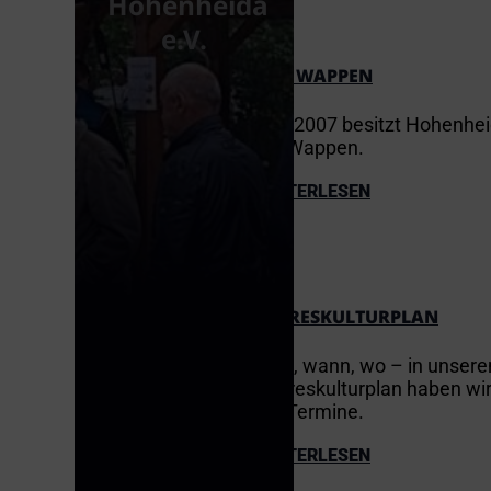
Hohenheida
e.V.
DAS WAPPEN
Seit 2007 besitzt Hohenhe
ein Wappen.
WEITERLESEN
JAHRESKULTURPLAN
Was, wann, wo – in unser
Jahreskulturplan haben wi
die Termine.
WEITERLESEN