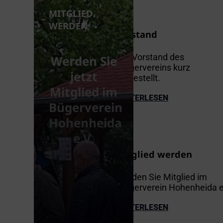
MITGLIED
WERDEN
Vorstand
Der Vorstand des
Werden Sie
Bürgervereins kurz
jetzt
vorgestellt.
Mitglied im
WEITERLESEN
Bügerverein
Hohenheida
e.V.
Mitglied werden
Werden Sie Mitglied im
Bürgerverein Hohenheida e
WEITERLESEN